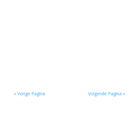
Doordacht en weloverwogen door Hettie
Marzak - - Piet Gerbrandy is een veelzijdig
auteur: hij heeft niet alleen essays geschreven,
maar...
« Vorige Pagina
Volgende Pagina »