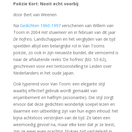
Poëzie Kort: Nooit echt voorbij
door Bert van Weenen
Na
Gedichten 1960-1997
verschenen van Willem van
Toorn in 2004
Het stuwmeer
en in februari van dit jaar
De hofreis
. Landschappen en het verglijden van de tijd
speelden altijd een belangrijke rol in Van Toorns
poëzie, zo ook in zijn nieuwste bundel, die vernoemd is
naar de afsluitende reeks ‘De hofreis’ (blz. 53-62),
geschreven voor een tentoonstelling te Leiden over
Nederlanders in het oude Japan.
Ook typerend voor Van Toorn: een elegante stijl
waarbij effectief gebruik wordt gemaakt van
enjambement en halfrijm (assonantie). Die stijl zorgt
ervoor dat deze gedichten wonderlijk soepel lezen en
daarmee een uitbeelding zijn van hun eigen inhoud: het
bijna achteloos verstrijken van de tijd. Ze laten een
weemoedig gevoel na, maar elke keer dat je ze leest,
zijn ze weer even prachtig. Stukjes tijd vastgelegd in