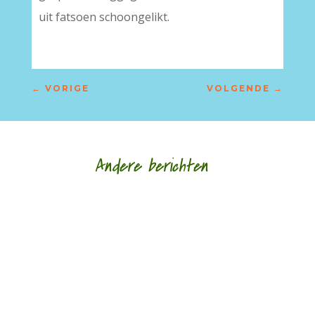
uit fatsoen schoongelikt.
←
VORIGE
VOLGENDE
→
Andere berichten
Nele Bruynooghe speelt een zacht brutaal spel
met literatuur. Ze kijkt met ogen die schrijven en
legt wat ze schrijft als speelgoed in de...