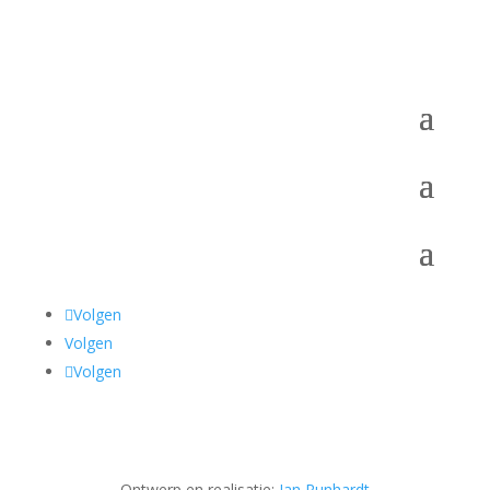
Volgen
Volgen
Volgen
Ontwerp en realisatie:
Jan Runhardt