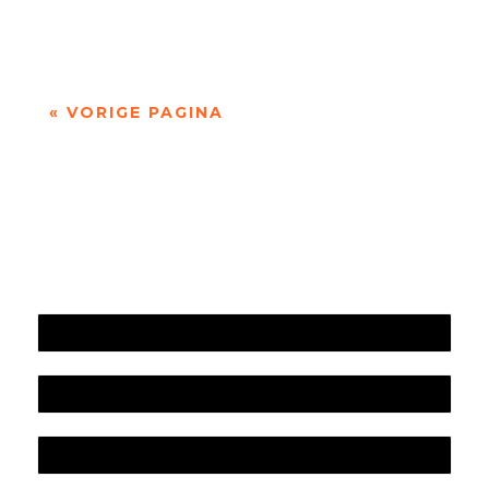
herinnerde van familieleden van...
« VORIGE PAGINA
Jaarrekening 2025 en begroting 2026
Jaarverslag 2025
Jaarrekening 2024 en begroting 2025