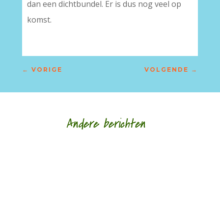
dan een dichtbundel. Er is dus nog veel op
komst.
←
VORIGE
VOLGENDE
→
Andere berichten
‘Schrijven is mijn leeflijn zeg ik altijd maar.’ door
Alja Spaan Jacobus Bos (1943) debuteerde in
1969 met de verhalenbundel...