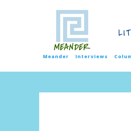
LI
Meander
Interviews
Colu