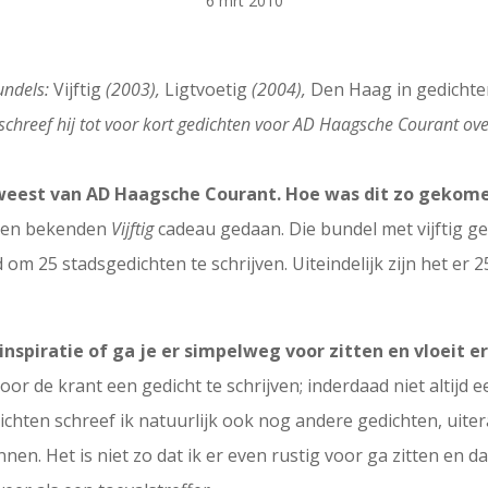
6 mrt 2010
undels:
Vijftig
(2003),
Ligtvoetig
(2004),
Den Haag in gedichte
schreef hij tot voor kort gedichten voor AD Haagsche Courant ov
geweest van AD Haagsche Courant. Hoe was dit zo gekom
en en bekenden
Vijftig
cadeau gedaan.
Die bundel met vijftig g
om 25 stadsgedichten te schrijven. Uiteindelijk zijn het er
nspiratie of ga je er simpelweg voor zitten en vloeit er 
 de krant een gedicht te schrijven; inderdaad niet altijd e
chten schreef ik natuurlijk ook nog andere gedichten, uiteraa
lannen. Het is niet zo dat ik er even rustig voor ga zitten en