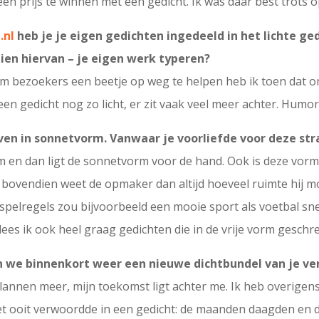
 een prijs te winnen met een gedicht. Ik was daar best trots o
.nl
heb je je eigen gedichten ingedeeld in het lichte ge
ien hiervan – je eigen werk typeren?
Om bezoekers een beetje op weg te helpen heb ik toen dat o
 een gedicht nog zo licht, er zit vaak veel meer achter. Humo
ven in sonnetvorm. Vanwaar je voorliefde voor deze st
m en dan ligt de sonnetvorm voor de hand. Ook is deze vorm 
 bovendien weet de opmaker dan altijd hoeveel ruimte hij mo
spelregels zou bijvoorbeeld een mooie sport als voetbal sne
lees ik ook heel graag gedichten die in de vrije vorm geschre
n we binnenkort weer een nieuwe dichtbundel van je v
plannen meer, mijn toekomst ligt achter me. Ik heb overige
 het ooit verwoordde in een gedicht: de maanden daagden en 