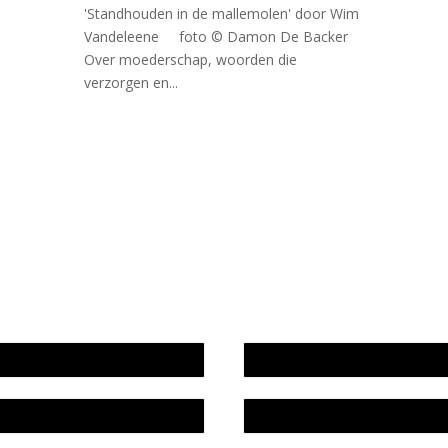
'Standhouden in de mallemolen' door Wim
Vandeleene foto © Damon De Backer
Over moederschap, woorden die
verzorgen en...
wijze en medewerkers
In memoriam Rob de Vos
idsplan
Rob de Vos – prijs