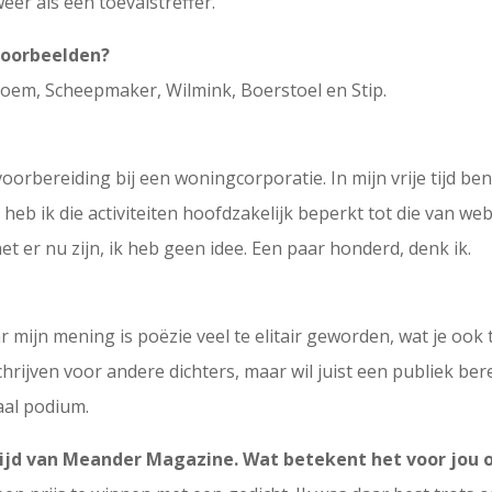
weer als een toevalstreffer.
 voorbeelden?
oem, Scheepmaker, Wilmink, Boerstoel en Stip.
bereiding bij een woningcorporatie. In mijn vrije tijd ben i
 heb ik die activiteiten hoofdzakelijk beperkt tot die van w
t er nu zijn, ik heb geen idee. Een paar honderd, denk ik.
r mijn mening is poëzie veel te elitair geworden, wat je ook 
chrijven voor andere dichters, maar wil juist een publiek ber
aal podium.
rijd van Meander Magazine. Wat betekent het voor jou 