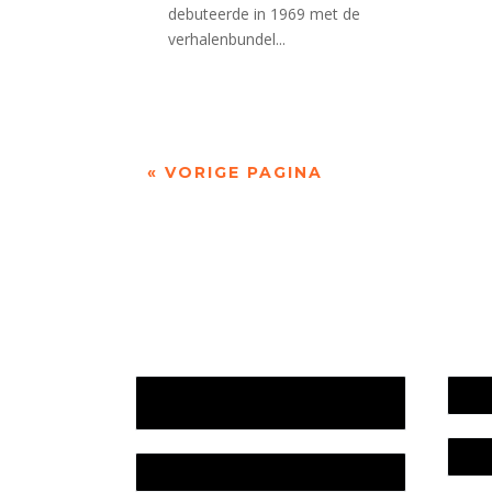
debuteerde in 1969 met de
verhalenbundel...
« VORIGE PAGINA
Jaarrekening 2025 en begroting
Werk
2026
Bele
Jaarverslag 2025