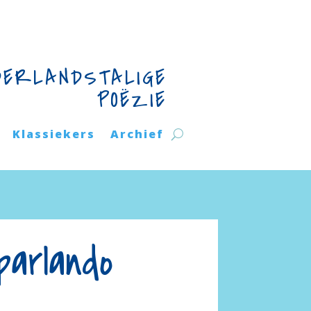
DERLANDSTALIGE
POËZIE
Klassiekers
Archief
parlando