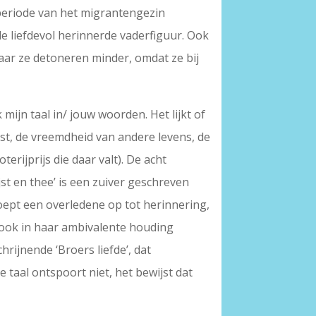
 periode van het migrantengezin
e liefdevol herinnerde vaderfiguur. Ook
aar ze detoneren minder, omdat ze bij
 mijn taal in/ jouw woorden. Het lijkt of
eest, de vreemdheid van andere levens, de
ijprijs die daar valt). De acht
jst en thee’ is een zuiver geschreven
roept een overledene op tot herinnering,
dat ook in haar ambivalente houding
hrijnende ‘Broers liefde’, dat
e taal ontspoort niet, het bewijst dat