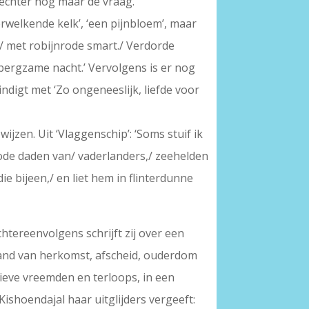
 echter nog maar de vraag.
verwelkende kelk’, ‘een pijnbloem’, maar
uld/ met robijnrode smart./ Verdorde
rbergzame nacht.’ Vervolgens is er nog
ndigt met ‘Zo ongeneeslijk, liefde voor
jzen. Uit ‘Vlaggenschip’: ‘Soms stuif ik
gode daden van/ vaderlanders,/ zeehelden
ie bijeen,/ en liet hem in flinterdunne
htereenvolgens schrijft zij over een
t land van herkomst, afscheid, ouderdom
tieve vreemden en terloops, in een
Kishoen­dajal haar uitglijders vergeeft: