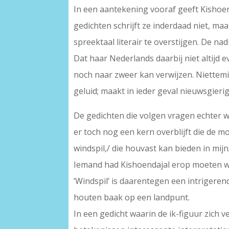
In een aantekening vooraf geeft Kishoen
gedichten schrijft ze inderdaad niet, maa
spreektaal literair te overstijgen. De na
Dat haar Nederlands daarbij niet altijd ev
noch naar zweer kan verwijzen. Niettemi
geluid; maakt in ieder geval nieuwsgierig
De gedichten die volgen vragen echter we
er toch nog een kern overblijft die de m
windspil,/ die houvast kan bieden in mijn
Iemand had Kishoendajal erop moeten wijze
‘Windspil’ is daarentegen een intrigeren
houten baak op een landpunt.
In een gedicht waarin de ik-figuur zich 