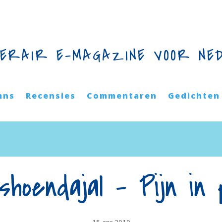
TERAIR E-MAGAZINE VOOR NE
mns
Recensies
Commentaren
Gedichten
shoendajal – Pijn in 