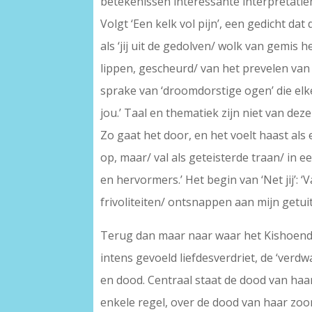
betekenissen interessante interpretatie
Volgt ‘Een kelk vol pijn’, een gedicht dat
als ‘jij uit de gedolven/ wolk van gemis 
lippen, gescheurd/ van het prevelen van
sprake van ‘droomdorstige ogen’ die elke
jou.’ Taal en thematiek zijn niet van dez
Zo gaat het door, en het voelt haast als
op, maar/ val als geteisterde traan/ in 
en hervormers.’ Het begin van ‘Net jij’: 
frivoliteiten/ ontsnappen aan mijn getui
Terug dan maar naar waar het Kishoendaja
intens gevoeld liefdesverdriet, de ‘verd
en dood. Centraal staat de dood van haar
enkele regel, over de dood van haar zoont