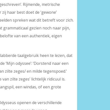
geschreven’. Rijmende, metrische
r zij haar best doet de ‘gewone’
eelden spreken wat dit betreft voor zich.
 dat grammaticaal gezien noch naar pijn,
 belofte van een authentiek, eigen
labberde taalgebruik heen te lezen, dat
nde ‘Mijn odyssee’: ‘Dorstend naar een
an zilte zeges/ en milde tegenspoed.’
 zilte zeges’ lichtelijk ridicuul is.
gangspil, een windas, of een grote
e Odysseus openen de verschillende