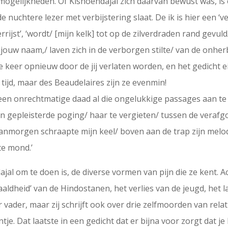
mogelijkheden. Of Kishoendajal zich daarvan bewust was, is
 de nuchtere lezer met verbijstering slaat. De ik is hier een ‘
herrijst’, ‘wordt/ [mijn kelk] tot op de zilverdraden rand gev
 jouw naam,/ laven zich in de verborgen stilte/ van de onhe
 keer opnieuw door de jij verlaten worden, en het gedicht ei
e tijd, maar des Beaudelaires zijn ze evenmin!
 een onrechtmatige daad al die ongelukkige passages aan te wi
een gepleisterde poging/ haar te vergieten/ tussen de veraf
‘Vanmorgen schraapte mijn keel/ boven aan de trap zijn melod
te mond.’
l om te doen is, de diverse vormen van pijn die ze kent. Ac
waaldheid’ van de Hindostanen, het verlies van de jeugd, he
 vader, maar zij schrijft ook over drie zelfmoorden van rela
je. Dat laatste in een gedicht dat er bijna voor zorgt dat je 