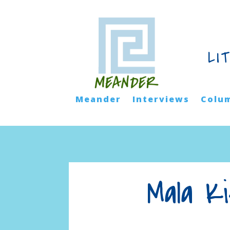
LI
Meander
Interviews
Colu
Mala Ki