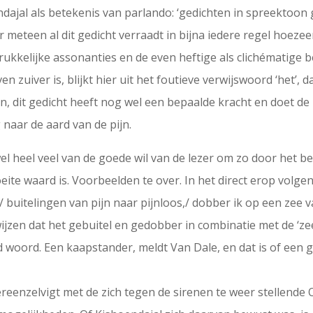
dajal als betekenis van parlando: ‘gedichten in spreektoon 
r meteen al dit gedicht verraadt in bijna iedere regel hoezee
drukkelijke assonanties en de even heftige als clichématige b
en zuiver is, blijkt hier uit het foutieve verwijswoord ‘het’,
n, dit gedicht heeft nog wel een bepaalde kracht en doet de
 naar de aard van de pijn.
l heel veel van de goede wil van de lezer om zo door het be
oeite waard is. Voorbeelden te over. In het direct erop volge
/ buitelingen van pijn naar pijnloos,/ dobber ik op een zee v
n dat het gebuitel en gedobber in combinatie met de ‘zee van
d woord. Een kaapstander, meldt Van Dale, en dat is of een 
vereenzelvigt met de zich tegen de sirenen te weer stellend