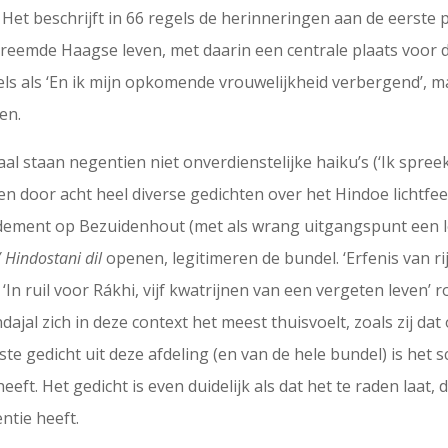
Het beschrijft in 66 regels de herinneringen aan de eerste
vreemde Haagse leven, met daarin een centrale plaats voor d
s als ‘En ik mijn opkomende vrouwelijkheid verbergend’, m
en.
aal staan negentien niet onverdienstelijke haiku’s (‘Ik spreek
rden door acht heel diverse gedichten over het Hindoe lichtf
ement op Bezuidenhout (met als wrang uitgangspunt een loter
 Hindostani dil
openen, legitimeren de bundel. ‘Erfenis van ri
‘In ruil voor Rákhi, vijf kwatrijnen van een vergeten leven’ 
oendajal zich in deze context het meest thuisvoelt, zoals zij 
ste gedicht uit deze afdeling (en van de hele bundel) is het sc
ft. Het gedicht is even duidelijk als dat het te raden laat, d
ntie heeft.