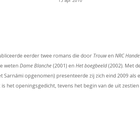
15 apr 2010
ubliceerde eerder twee romans die door
Trouw
en
NRC Hande
te weten
Dame Blanche
(2001) en
Het boegbeeld
(2002). Met d
het Sarnámi opgenomen) presenteerde zij zich eind 2009 als 
 is het openingsgedicht, tevens het begin van de uit zestie