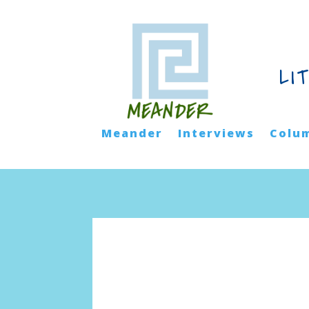
LI
Meander
Interviews
Colu