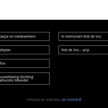
wijze en medewerkers
In memoriam Rob de Vos
idsplan
Rob de Vos – prijs
fon
acyverklaring Stichting
ratuursite Meander
Ontwerp en realisatie:
Jan Runhardt