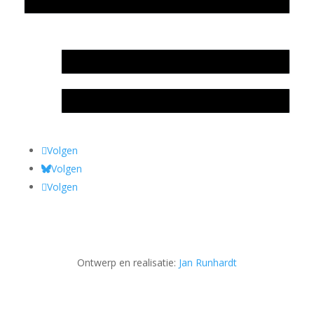
Privacyverklaring Stichting Literatuursite Meander
In memoriam Rob de Vos
Rob de Vos – prijs
Volgen
Volgen
Volgen
Ontwerp en realisatie:
Jan Runhardt