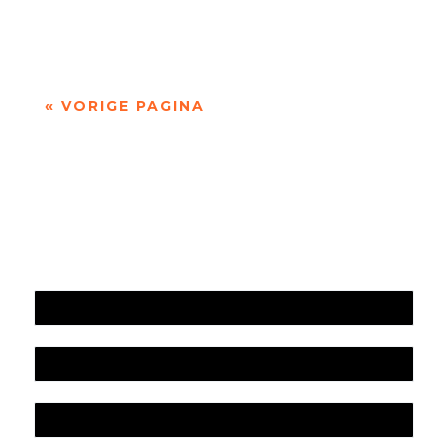
dichter.Brands werd...
« VORIGE PAGINA
Jaarrekening 2025 en begroting 2026
Jaarverslag 2025
Jaarrekening 2024 en begroting 2025