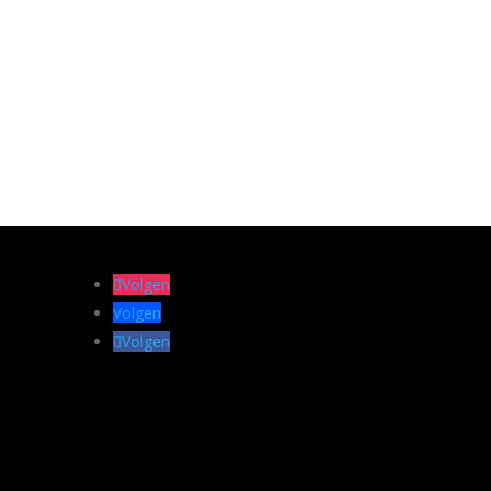
was ook dichter.Brands werd...
Volgen
Volgen
Volgen