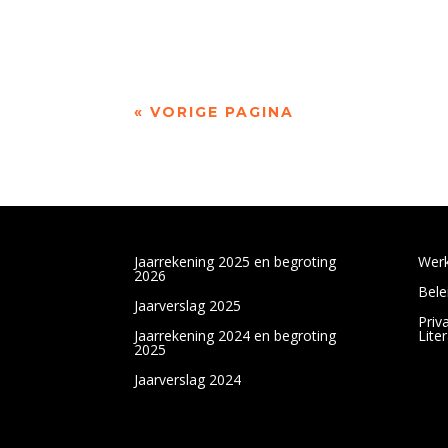
Op 4 april overleed Wim Brands. Hij was voo
« VORIGE PAGINA
Jaarrekening 2025 en begroting
Werk
2026
Bele
Jaarverslag 2025
Priv
Jaarrekening 2024 en begroting
Lite
2025
Jaarverslag 2024