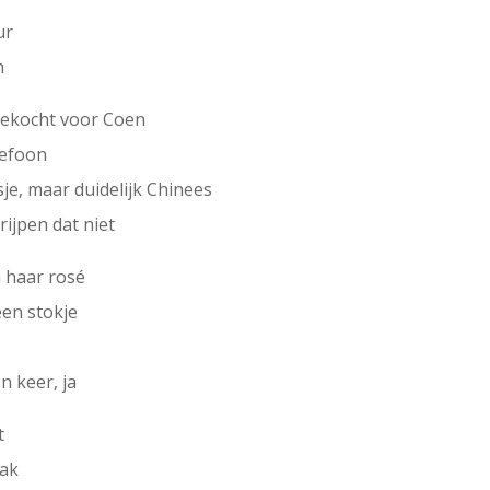
ur
n
gekocht voor Coen
lefoon
sje, maar duidelijk Chinees
jpen dat niet
 haar rosé
een stokje
n keer, ja
t
bak