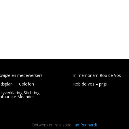
ral bekend als presentator van het televisieprogramma Boeken, maar 
wijze en medewerkers
In memoriam Rob de Vos
idsplan
Colofon
Rob de Vos – prijs
acyverklaring Stichting
ratuursite Meander
Ontwerp en realisatie:
Jan Runhardt