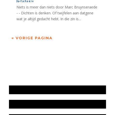
betekenis
Niets is meer dan niets door Marc Bruynseraede
- - Dichten is denken. Of twijfelen aan datgene
wat je altijd gedacht hebt. In die zin is...
« VORIGE PAGINA
Jaarrekening 2025 en begroting 2026
Jaarverslag 2025