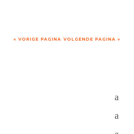
gebied aan de Golf van Biskaje, dat ze niet
kenden....
« VORIGE PAGINA
VOLGENDE PAGINA »