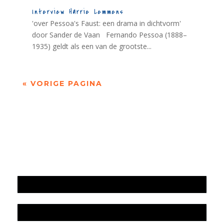
Interview Harrie Lemmens
'over Pessoa's Faust: een drama in dichtvorm'
door Sander de Vaan Fernando Pessoa (1888–
1935) geldt als een van de grootste...
« VORIGE PAGINA
Jaarrekening 2025 en begroting 2026
Jaarverslag 2025