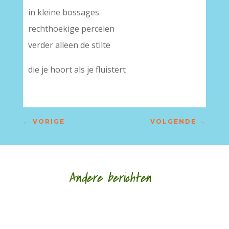
in kleine bossages
rechthoekige percelen
verder alleen de stilte
die je hoort als je fluistert
←
VORIGE
VOLGENDE
→
Andere berichten
Nele Bruynooghe speelt een zacht brutaal spel