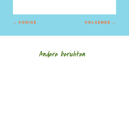
←
VORIGE
VOLGENDE
→
Andere berichten
‘Schrijven is mijn leeflijn zeg ik altijd maar.’ door
Alja Spaan Jacobus Bos (1943) debuteerde in
1969 met de verhalenbundel...