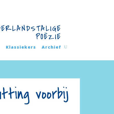
DERLANDSTALIGE
POËZIE
n
Klassiekers
Archief
tting voorbij