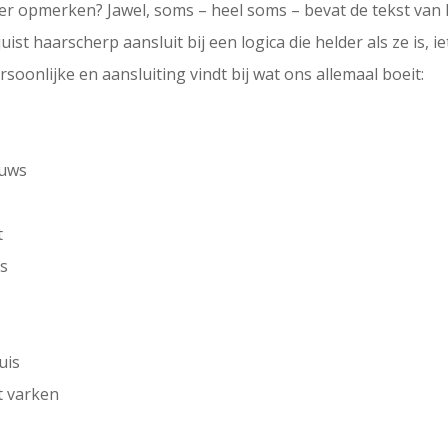
ver opmerken? Jawel, soms – heel soms – bevat de tekst van 
uist haarscherp aansluit bij een logica die helder als ze is, 
rsoonlijke en aansluiting vindt bij wat ons allemaal boeit:
euws
t
rs
uis
t varken