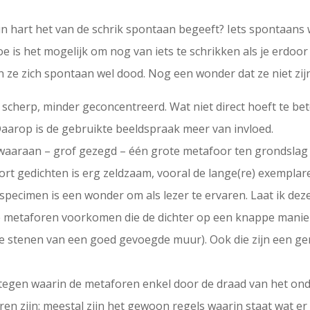
n hart het van de schrik spontaan begeeft? Iets spontaans wo
e is het mogelijk om nog van iets te schrikken als je erdoor
ze zich spontaan wel dood. Nog een wonder dat ze niet zijn
cherp, minder geconcentreerd. Wat niet direct hoeft te bet
Daarop is de gebruikte beeldspraak meer van invloed.
waaraan – grof gezegd – één grote metafoor ten grondslag li
ort gedichten is erg zeldzaam, vooral de lange(re) exemplare
pecimen is een wonder om als lezer te ervaren. Laat ik dez
e metaforen voorkomen die de dichter op een knappe manier
jke stenen van een goed gevoegde muur). Ook die zijn een g
tegen waarin de metaforen enkel door de draad van het ond
ren zijn: meestal zijn het gewoon regels waarin staat wat e