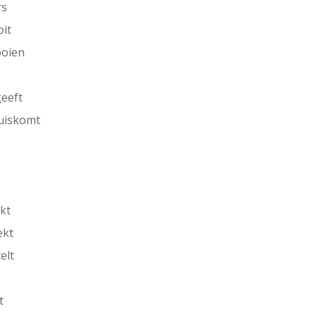
rs
oit
ooien
geeft
huiskomt
kt
ekt
elt
t