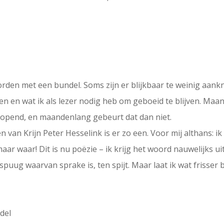
orden met een bundel. Soms zijn er blijkbaar te weinig aan
en en wat ik als lezer nodig heb om geboeid te blijven. Maa
eopend, en maandenlang gebeurt dat dan niet.
n van Krijn Peter Hesselink is er zo een. Voor mij althans: ik
aar waar! Dit is nu poëzie – ik krijg het woord nauwelijks ui
spuug waarvan sprake is, ten spijt. Maar laat ik wat frisser
del