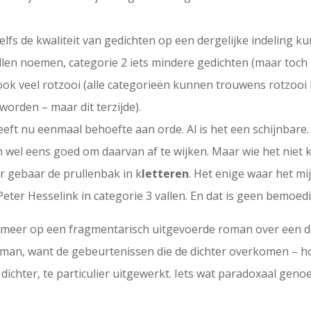
lfs de kwaliteit van gedichten op een dergelijke indeling k
illen noemen, categorie 2 iets mindere gedichten (maar toch
k veel rotzooi (alle categorieën kunnen trouwens rotzooi b
orden – maar dit terzijde).
ft nu eenmaal behoefte aan orde. Al is het een schijnbare.
en wel eens goed om daarvan af te wijken. Maar wie het niet
r gebaar de prullenbak in k
letteren
. Het enige waar het mi
eter Hesselink in categorie 3 vallen. En dat is geen bemoed
meer op een fragmentarisch uitgevoerde roman over een d
an, want de gebeurtenissen die de dichter overkomen – ho
 dichter, te particulier uitgewerkt. Iets wat paradoxaal geno