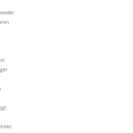
moeder
varen
st
iger
n
jgt
 trekt