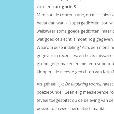
vormen
categorie 3
.
Men zou de concentratie, en misschien ze
bevat dan wat ik ‘supergedichten’ zou w
weliswaar soms goede gedichten, maar oo
wat goed of slecht is moet nog gegeven w
Waarom deze indeling? Ach, een mens hee
gegeven in recensies, en het is misschi
grond gelijk maken en met een superieu
kloppen, de meeste gedichten van Krijn P
Als geheel lijkt
De uitputting voorbij
haast 
poëziebundel. Geen erg meeslepende rom
teveel toegespitst op de beleving van de
poëzie toch weer hermetisch maakt.