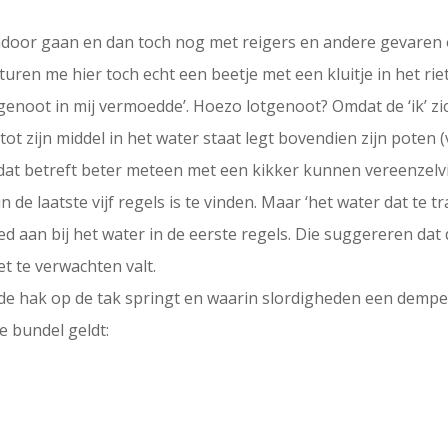
door gaan en dan toch nog met reigers en andere gevaren o
uren me hier toch echt een beetje met een kluitje in het riet
tgenoot in mij vermoedde’. Hoezo lotgenoot? Omdat de ‘ik’ zic
tot zijn middel in het water staat legt bovendien zijn poten (
t dat betreft beter meteen met een kikker kunnen vereenzelv
 in de laatste vijf regels is te vinden. Maar ‘het water dat te
ed aan bij het water in de eerste regels. Die suggereren dat d
t te verwachten valt.
n de hak op de tak springt en waarin slordigheden een demp
e bundel geldt: