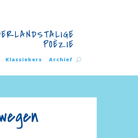
DERLANDSTALIGE
POËZIE
Klassiekers
Archief
 wegen