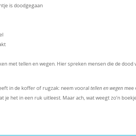
ntje is doodgegaan
el
akt
n met tellen en wegen. Hier spreken mensen die de dood va
eeft in de koffer of rugzak: neem vooral
tellen en wegen
mee o
dat je het in een ruk uitleest. Maar ach, wat weegt zo’n boek