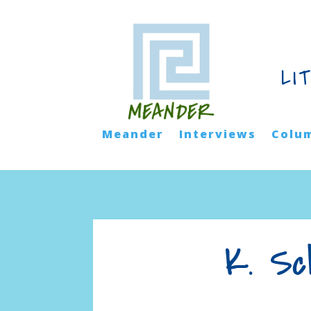
LI
Meander
Interviews
Colu
K. Sc