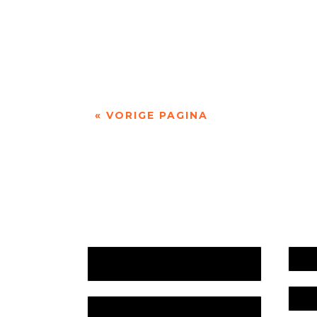
« VORIGE PAGINA
Jaarrekening 2025 en begroting
Werk
2026
Bele
Jaarverslag 2025