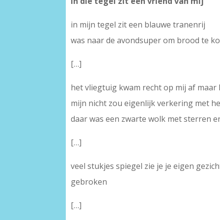
In die tegel zit een vriend van mij
in mijn tegel zit een blauwe tranenrij
was naar de avondsuper om brood te ko
[…]
het vliegtuig kwam recht op mij af maar 
mijn nicht zou eigenlijk verkering met
daar was een zwarte wolk met sterren e
[…]
veel stukjes spiegel zie je je eigen gez
gebroken
[…]