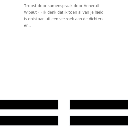
Troost door samenspraak door Anneruth
Wibaut - - Ik denk dat ik toen al van je hield
is ontstaan uit een verzoek aan de dichters
en...
wijze en medewerkers
In memoriam Rob de Vos
idsplan
Rob de Vos – prijs