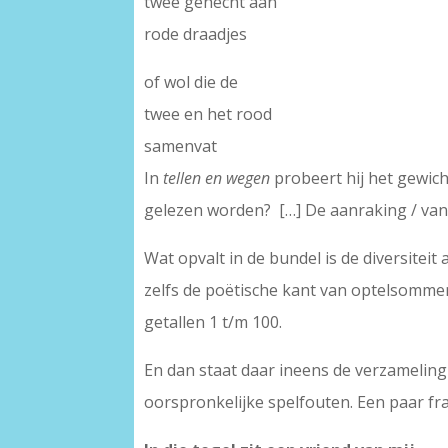
twee gehecht aan
rode draadjes
of wol die de
twee en het rood
samenvat
In
tellen en wegen
probeert hij het gewich
gelezen worden? […] De aanraking / van d
Wat opvalt in de bundel is de diversitei
zelfs de poëtische kant van optelsommen.
getallen 1 t/m 100.
En dan staat daar ineens de verzamelin
oorspronkelijke spelfouten. Een paar f