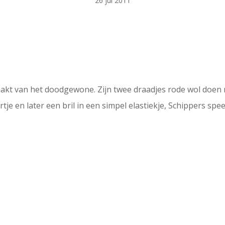
26 jul 2011
maakt van het doodgewone. Zijn twee draadjes rode wol doen 
tje en later een bril in een simpel elastiekje, Schippers spee