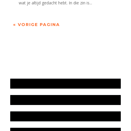
wat je altijd gedacht hebt. In die zin is...
« VORIGE PAGINA
Jaarrekening 2025 en begroting 2026
Jaarverslag 2025
Jaarrekening 2024 en begroting 2025