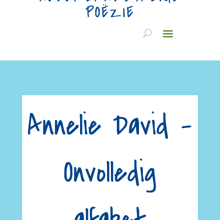
POËZIE
Annelie David –
Onvolledig