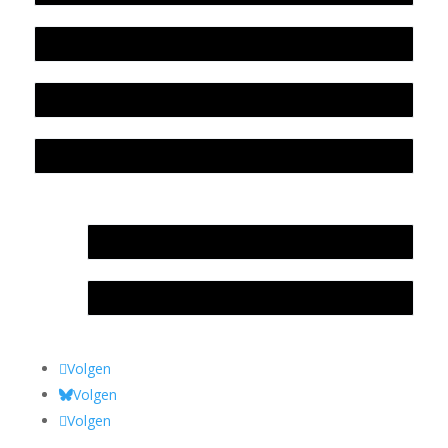
Beleidsplan
Colofon
Privacyverklaring Stichting Literatuursite Meander
In memoriam Rob de Vos
Rob de Vos – prijs
Volgen
Volgen
Volgen