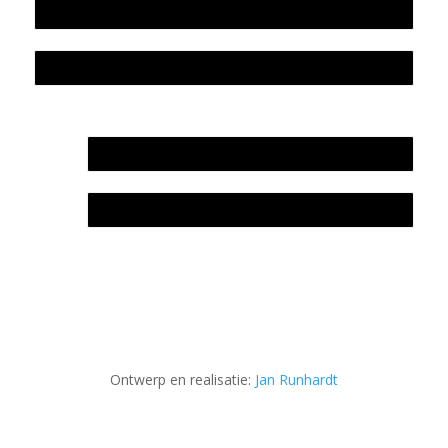
Colofon
Privacyverklaring Stichting Literatuursite Meander
In memoriam Rob de Vos
Rob de Vos – prijs
Ontwerp en realisatie:
Jan Runhardt