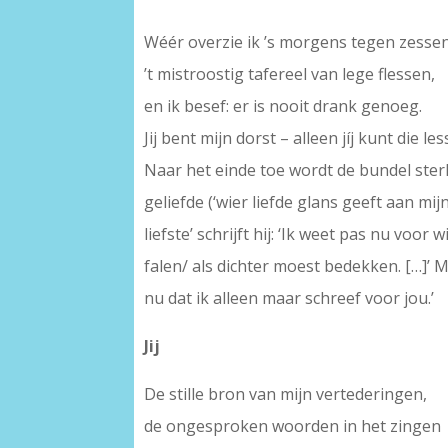
Wéér overzie ik ’s morgens tegen zesse
’t mistroostig tafereel van lege flessen,
en ik besef: er is nooit drank genoeg.
Jij bent mijn dorst – alleen jíj kunt die les
Naar het einde toe wordt de bundel ster
geliefde (‘wier liefde glans geeft aan mi
liefste’ schrijft hij: ‘Ik weet pas nu voo
falen/ als dichter moest bedekken. […]’ Ma
nu dat ik alleen maar schreef voor jou.’
Jij
De stille bron van mijn vertederingen,
de ongesproken woorden in het zingen