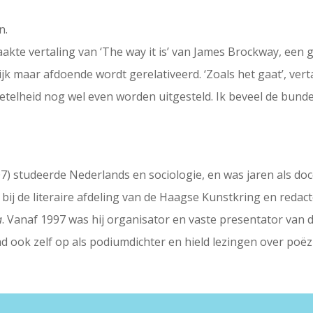
n.
akte vertaling van ‘The way it is’ van James Brockway, een 
ijk maar afdoende wordt gerelativeerd. ‘Zoals het gaat’, ver
getelheid nog wel even worden uitgesteld. Ik beveel de bund
007) studeerde Nederlands en sociologie, en was jaren als d
ij de literaire afdeling van de Haagse Kunstkring en redacteu
a
. Vanaf 1997 was hij organisator en vaste presentator van
rad ook zelf op als podiumdichter en hield lezingen over poëzi