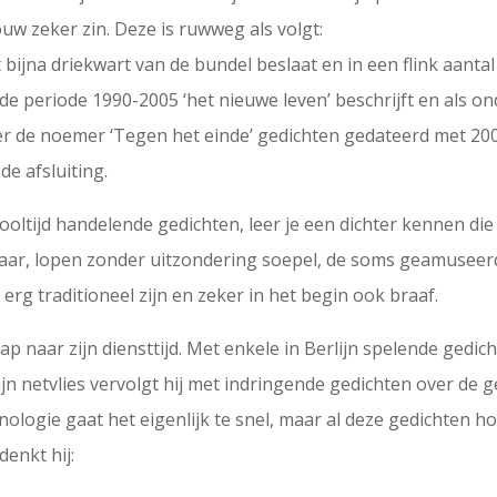
uw zeker zin. Deze is ruwweg als volgt:
 bijna driekwart van de bundel beslaat en in een flink aanta
e periode 1990-2005 ‘het nieuwe leven’ beschrijft en als ond
der de noemer ‘Tegen het einde’ gedichten gedateerd met 2005
de afsluiting.
hooltijd handelende gedichten, leer je een dichter kennen di
lkaar, lopen zonder uitzondering soepel, de soms geamuseer
erg traditioneel zijn en zeker in het begin ook braaf.
p naar zijn diensttijd. Met enkele in Berlijn spelende gedi
n netvlies vervolgt hij met indringende gedichten over de
ologie gaat het eigenlijk te snel, maar al deze gedichten hor
enkt hij: