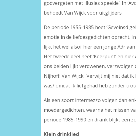
godvergeten met illusies speelde’. In ‘A
behoedt Van Wijck voor uitglijders.
De periode 1955-1985 heet ‘Geveinsd geluk’
emotie in de liefdesgedichten oprecht. In
lijkt het wel alsof hier een jonge Adriaa
Het tweede deel heet ‘Keerpunt’ en hier w
ons beiden lijkt verdwenen, verzwolgen d
Nijhoff. Van Wijck: ‘Verwijt mij niet dat i
was/ omdat ik liefgehad heb zonder trou
Als een soort intermezzo volgen dan en
moedergedichten, waarna het missen van 
periode 1985-1990 en drank blijkt een z
Klein drinklied