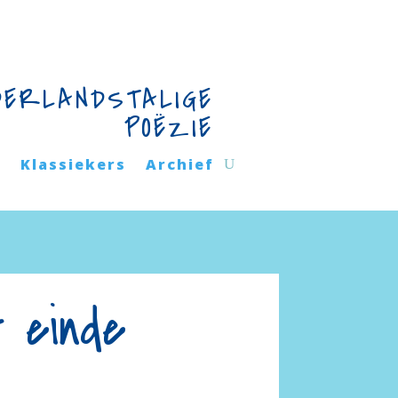
DERLANDSTALIGE
POËZIE
n
Klassiekers
Archief
t einde