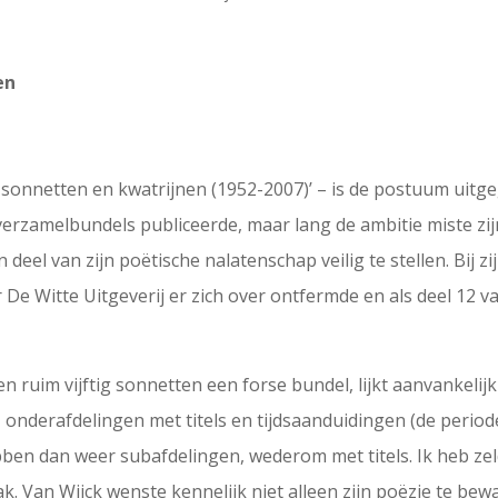
en
e sonnetten en kwatrijnen (1952-2007)’ – is de postuum uitg
 verzamelbundels publiceerde, maar lang de ambitie miste zijn
 deel van zijn poëtische nalatenschap veilig te stellen. Bij 
 De Witte Uitgeverij er zich over ontfermde en als deel 12 
en ruim vijftig sonnetten een forse bundel, lijkt aanvankeli
els, onderafdelingen met titels en tijdsaanduidingen (de peri
ebben dan weer subafdelingen, wederom met titels. Ik heb 
. Van Wijck wenste kennelijk niet alleen zijn poëzie te bew