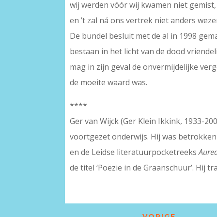
wij werden vóór wij kwamen niet gemist,
en ’t zal ná ons vertrek niet anders weze
De bundel besluit met de al in 1998 gema
bestaan in het licht van de dood vriendel
mag in zijn geval de onvermijdelijke ver
de moeite waard was.
****
Ger van Wijck (Ger Klein Ikkink, 1933-2
voortgezet onderwijs. Hij was betrokken b
en de Leidse literatuurpocketreeks
Aure
de titel ‘Poëzie in de Graanschuur’. Hij t
←
VORIGE