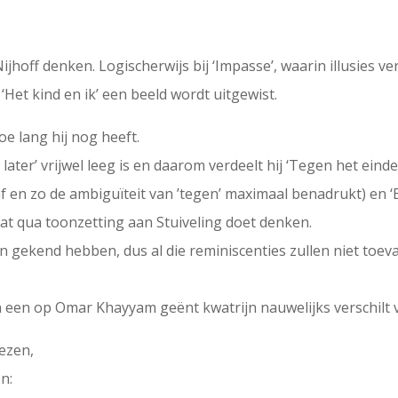
ijhoff denken. Logischerwijs bij ‘Impasse’, waarin illusies 
 ‘Het kind en ik’ een beeld wordt uitgewist.
oe lang hij nog heeft.
r later’ vrijwel leeg is en daarom verdeelt hij ‘Tegen het eind
af en zo de ambiguïteit van ’tegen’ maximaal benadrukt) en ‘E
dat qua toonzetting aan Stuiveling doet denken.
 gekend hebben, dus al die reminiscenties zullen niet toevalli
in een op Omar Khayyam geënt kwatrijn nauwelijks verschilt 
ezen,
n: