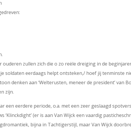
n
gedreven:
.
n.
r ouderen zullen zich die o zo reële dreiging in de beginjar
met je soldaten eerdaags helpt ontsteken,/ hoef jij tenminste 
n toon denken aan ‘Welterusten, meneer de president’ van Bo
n zijn.
ar een eerdere periode, o.a. met een zeer geslaagd spotvers
‘Klinckdight’ (er is aan Van Wijck een vaardig pasticheschr
ugdromantiek, bijna in Tachtigerstijl, maar Van Wijck doorbr