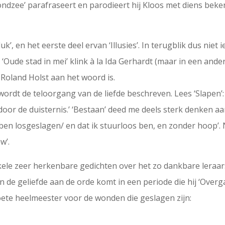
vondzee’ parafraseert en parodieert hij Kloos met diens bek
, en het eerste deel ervan ‘Illusies’. In terugblik dus niet i
 ‘Oude stad in mei’ klink à la Ida Gerhardt (maar in een ander
n Roland Holst aan het woord is.
ordt de teloorgang van de liefde beschreven. Lees ‘Slapen’: 
oor de duisternis.’ ‘Bestaan’ deed me deels sterk denken aan
k ben losgeslagen/ en dat ik stuurloos ben, en zonder hoop’. Nij
w’.
kele zeer herkenbare gedichten over het zo dankbare leraa
de geliefde aan de orde komt in een periode die hij ‘Overg
oete heelmeester voor de wonden die geslagen zijn: