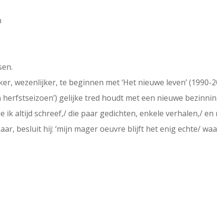
n
sen.
ker, wezenlijker, te beginnen met ‘Het nieuwe leven’ (1990-
jn herfstseizoen’) gelijke tred houdt met een nieuwe bezinnin
r wie ik altijd schreef,/ die paar gedichten, enkele verhalen,/
ar, besluit hij: ‘mijn mager oeuvre blijft het enig echte/ waa