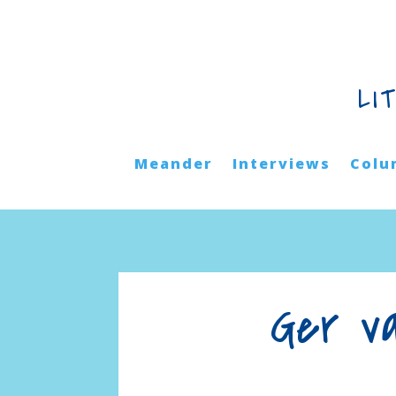
LI
Meander
Interviews
Colu
Ger va