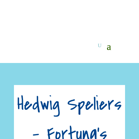
Hedwig Speliers
– Fortuna’s