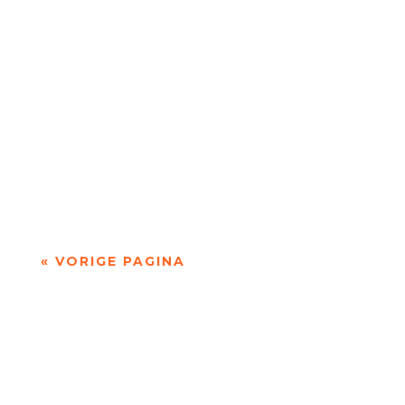
Niets is meer dan niets door Marc Bruynseraede
- - Dichten is denken. Of twijfelen aan datgene
wat je altijd gedacht hebt. In die zin is...
« VORIGE PAGINA