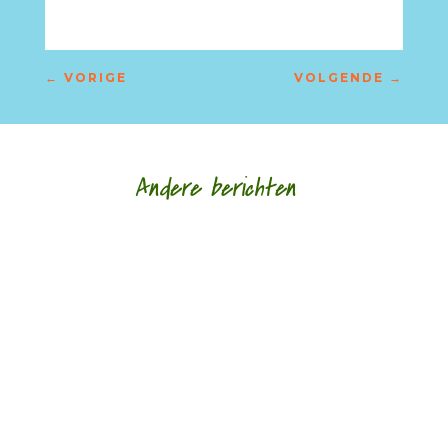
←
VORIGE
VOLGENDE
→
Andere berichten
Nele Bruynooghe speelt een zacht brutaal spel
met literatuur. Ze kijkt met ogen die schrijven en
legt wat ze schrijft als speelgoed in de...