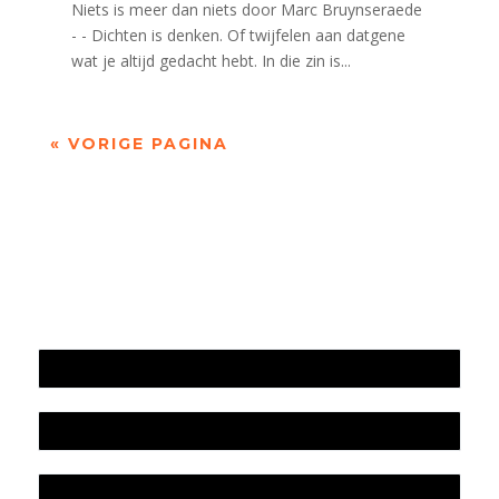
Niets is meer dan niets door Marc Bruynseraede
- - Dichten is denken. Of twijfelen aan datgene
wat je altijd gedacht hebt. In die zin is...
« VORIGE PAGINA
Jaarrekening 2025 en begroting 2026
Jaarverslag 2025
Jaarrekening 2024 en begroting 2025