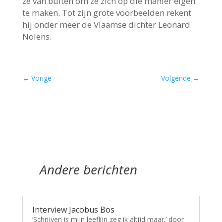
ze van buiten om ze zich op die manier eigen
te maken. Tot zijn grote voorbeelden rekent
hij onder meer de Vlaamse dichter Leonard
Nolens
.
←
Vorige
Volgende
→
Andere berichten
Interview Jacobus Bos
‘Schrijven is mijn leeflijn zeg ik altijd maar.’ door