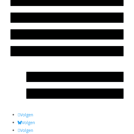
Werkwijze en medewerkers
Beleidsplan
Colofon
Privacyverklaring Stichting Literatuursite Meander
In memoriam Rob de Vos
Rob de Vos – prijs
Volgen
Volgen
Volgen