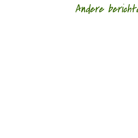
Andere bericht
‘Schrijven is mijn leeflijn zeg ik altijd maa
'Standhouden in de mallemolen' door Wim 