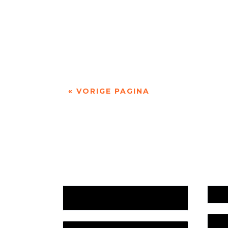
'over Pessoa's Faust: een drama in dichtvor
« VORIGE PAGINA
Jaarrekening 2025 en begroting
Werk
2026
Bele