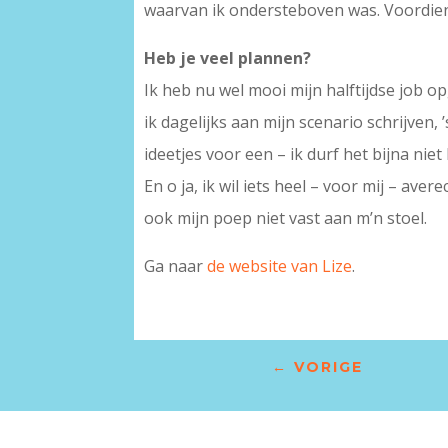
waarvan ik ondersteboven was. Voordie
Heb je veel plannen?
Ik heb nu wel mooi mijn halftijdse job o
ik dagelijks aan mijn scenario schrijven,
ideetjes voor een – ik durf het bijna ni
En o ja, ik wil iets heel – voor mij – av
ook mijn poep niet vast aan m’n stoel.
Ga naar
de website van Lize
.
←
VORIGE