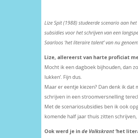
Lize Spit (1988) studeerde scenario aan het 
subsidies voor het schrijven van een langs
Saarloos ‘het literaire talent’ van nu genoe
Lize, allereerst van harte proficiat 
Mocht ik een dagboek bijhouden, dan zou
lukken’. Fijn dus.
Maar er eentje kiezen? Dan denk ik dat m
schrijven in een stroomversnelling terec
Met de scenariosubsidies ben ik ook opge
komende half jaar thuis zitten schrijve
Ook werd je in
de Volkskrant
‘het lite