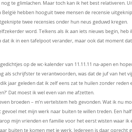
d nog te glimlachen. Maar toch kan ik het best relativeren. U
, in België hebben hooguit twee mensen de recensie uitgekni
j uitgeknipte twee recensies onder hun neus geduwd kregen.
zelfzekerder word. Telkens als ik aan iets nieuws begin, heb 
op dat ik in een tafelpoot verander, maar ook dat moment dat
kind gedichtjes op de wc-kalender van 11.11.11 na-apen en hop
g als schrijfster te verantwoorden, was dat de juf van het vi
 dik jaar geleden dat ik zelf eens zat te huilen zonder reden 
?’ Dat moest ik wel even van me afzetten.
 na even broeden – m’n vertelstem heb gevonden. Wat ik nu m
et gevoel met mijn werk naar buiten te willen treden. Een hal
op mijn vrienden en familie voor het eerst wisten waar ik e
naar buiten te komen met je werk. Iedereen is daar oprecht 