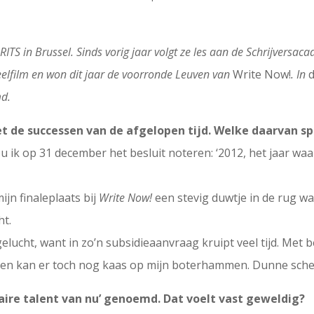
RITS in Brussel. Sinds vorig jaar volgt ze les aan de Schrijversa
peelfilm en won
dit jaar
de voorronde Leuven van
Write Now!
. In
md.
met de successen van de afgelopen tijd. Welke daarvan sp
 ik op 31 december het besluit noteren: ‘2012, het jaar waa
ijn finaleplaats bij
Write Now!
een stevig duwtje in de rug w
ht.
lucht, want in zo’n subsidieaanvraag kruipt veel tijd. Met b
n, en kan er toch nog kaas op mijn boterhammen. Dunne schel
raire talent van nu’ genoemd. Dat voelt vast geweldig?