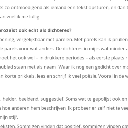
niets zo ontmoedigend als iemand een tekst opsturen, en dan
n voel ik me lullig.
 prozaïst ook echt als dichteres?
ning, vergelijkbaar met parelen. Met parels kan ik prullen e
 parels voor wat anders. De dichteres in mij is wat minder 
oet het ook wel – in drukkere periodes – als eerste plaats
aublad staan met als naam: ‘Waar ik nog een gedicht over moe
 korte prikkels, lees en schrijf ik veel poëzie. Vooral in de w
d, helder, beeldend, suggestief. Soms wat te gepolijst ook en 
n hoe anderen hem beschrijven. Ik probeer er zelf niet te ve
ijn stijl’.
teksten. Sommigen vinden dat positief, sommigen vinden dat s