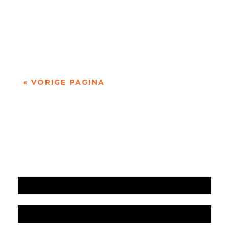
Niets is meer dan niets door Marc Bruynseraede
- - Dichten is denken. Of twijfelen aan datgene
wat je altijd gedacht hebt. In die zin is...
« VORIGE PAGINA
Jaarrekening 2025 en begroting 2026
Jaarverslag 2025