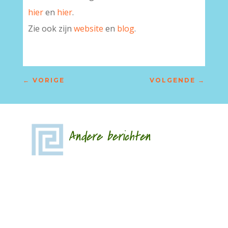
hier
en
hier
.
Zie ook zijn
website
en
blog
.
←
VORIGE
VOLGENDE
→
Andere berichten
Hoe een ziek lichaam zich verhoudt tot een zieke