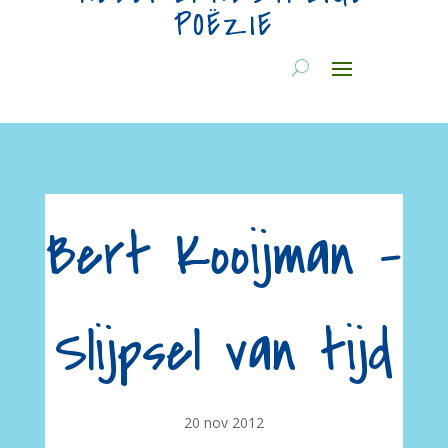
POËZIE
Bert Kooijman –
Slijpsel van tijd
20 nov 2012