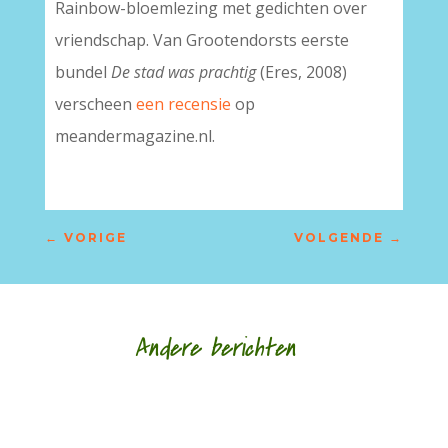
Rainbow-bloemlezing met gedichten over
vriendschap. Van Grootendorsts eerste
bundel
De stad was prachtig
(Eres, 2008)
verscheen
een recensie
op
meandermagazine.nl.
←
VORIGE
VOLGENDE
→
Andere berichten
‘Schrijven is mijn leeflijn zeg ik altijd maar.’ door