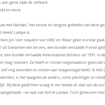
 aan gene zijde de zelfkant
ook) en more
w met diertjes,’ het eerste en langste gedeelte van deze gel
t meest Lampe is.
ken jol / een requiem van stills’ en ‘Maar geen kunstje gaat zo
’ uit
Geboorten van het vers
, een bundel vertaalde Franse ged
en,
een bundel vertaalde Amerikaanse dichters uit 1991. In 
et zo mag noemen. Ze heeft er zinnen uitgehaald en gebruik
ij er zelf nog woorden en zinnen aan toegevoegd heeft. Ik he
dichten, is het taalgebruik anders, soms plechtiger en mind
ijk’. Bij deze gedichten vraag ik me steeds af, wat van de oor
f, aangehaald – en wat van Astrid Lampe. Toch gebeuren hier