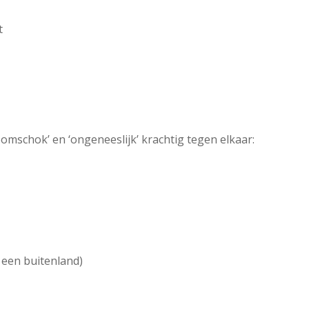
t
oomschok’ en ‘ongeneeslijk’ krachtig tegen elkaar:
n een buitenland)