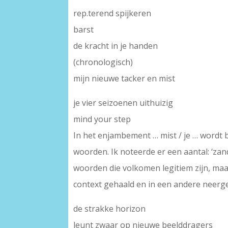
rep.terend spijkeren
barst
de kracht in je handen
(chronologisch)
mijn nieuwe tacker en mist
je vier seizoenen uithuizig
mind your step
In het enjambement … mist / je … wordt 
woorden. Ik noteerde er een aantal: ‘zand
woorden die volkomen legitiem zijn, ma
context gehaald en in een andere neerge
de strakke horizon
leunt zwaar op nieuwe beelddragers