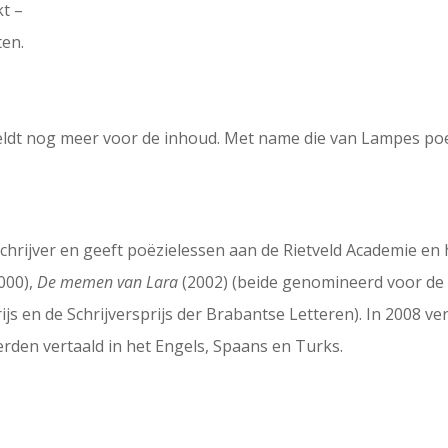
kt –
ten.
 geldt nog meer voor de inhoud. Met name die van Lampes poe
lschrijver en geeft poëzielessen aan de Rietveld Academie e
000),
De memen van Lara
(2002) (beide genomineerd voor de 
js en de Schrijversprijs der Brabantse Letteren). In 2008 v
werden vertaald in het Engels, Spaans en Turks.