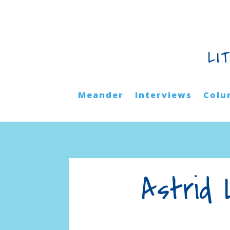
LI
Meander
Interviews
Colu
Astrid