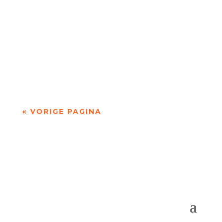
Niets is meer dan niets door Marc Bruynseraede
- - Dichten is denken. Of twijfelen aan datgene
wat je altijd gedacht hebt. In die zin is...
« VORIGE PAGINA