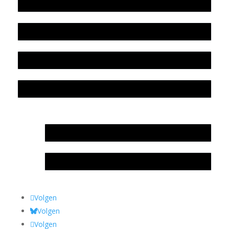
Werkwijze en medewerkers
Beleidsplan
Colofon
Privacyverklaring Stichting Literatuursite Meander
In memoriam Rob de Vos
Rob de Vos – prijs
Volgen
Volgen
Volgen