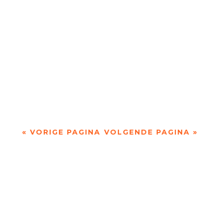
Doordacht en weloverwogen door Hettie Marzak
- - Piet Gerbrandy is een veelzijdig auteur: hij
heeft niet alleen essays geschreven, maar...
« VORIGE PAGINA
VOLGENDE PAGINA »