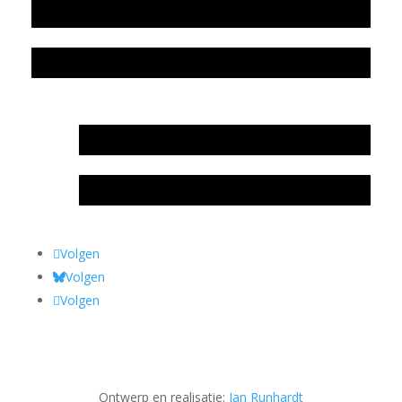
Colofon
Privacyverklaring Stichting Literatuursite Meander
In memoriam Rob de Vos
Rob de Vos – prijs
Volgen
Volgen
Volgen
Ontwerp en realisatie:
Jan Runhardt