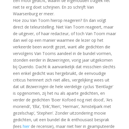
Een mooi gedicht, waarin de ingehouden tragiek net
niet te erg doet schrijnen. En zo schrijft Van
Waarsenburg er meer.
Hoe zou Van Toorn hierop reageren? En dan volgt
direct de teleurstelling. Niet Van Toorn reageert, maar
de uitgever, of haar redacteur, of toch Van Toorn maar
dan wel op een manier waarmee de lezer op het
verkeerde been wordt gezet, want alle gedichten die
vervolgens Van Toorns aandeel in de bundel vormen,
stonden eerder in
Bezweringen
, vorig jaar uitgekomen
bij Querido. Dacht ik aanvankelijk dat misschien slechts
een enkel gedicht was hergebruikt, de eenvoudige
criticus herinnert zich niet alles, vergelijking wees uit
dat uit
Bezweringen
de hele vierdelige cyclus ‘Bentlage’
is opgenomen, zij het nu als aparte gedichten, en
verder de gedichten ‘Boer Kofoed nog niet dood’, ‘Ars
moriendi’, ‘Ella’, ‘Erik’,’Rien’, ‘Herman’, ‘Amstelpark met
gezelschap’, ‘Stephen’. Zonder uitzondering mooie
gedichten, uit een bundel die ik enthousiast besprak
(lees
hier
de recensie), maar niet hier in geamputeerde