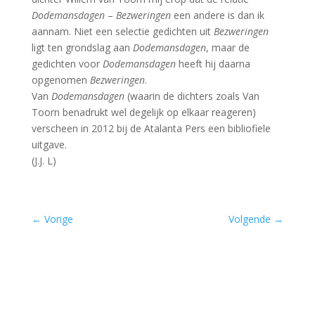
Dodemansdagen
–
Bezweringen
een andere is dan ik
aannam. Niet een selectie gedichten uit
Bezweringen
ligt ten grondslag aan
Dodemansdagen
, maar de
gedichten voor
Dodemansdagen
heeft hij daarna
opgenomen
Bezweringen
.
Van
Dodemansdagen
(waarin de dichters zoals Van
Toorn benadrukt wel degelijk op elkaar reageren)
verscheen in 2012 bij de Atalanta Pers een bibliofiele
uitgave.
(J.J. L)
←
Vorige
Volgende
→