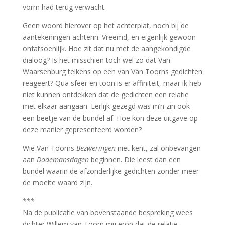
vorm had terug verwacht.
Geen woord hierover op het achterplat, noch bij de
aantekeningen achterin. Vreemd, en eigenlijk gewoon
onfatsoenlijk. Hoe zit dat nu met de aangekondigde
dialoog? Is het misschien toch wel zo dat Van
Waarsenburg telkens op een van Van Toorns gedichten
reageert? Qua sfeer en toon is er affiniteit, maar ik heb
niet kunnen ontdekken dat de gedichten een relatie
met elkaar aangaan. Eerlijk gezegd was m’n zin ook
een beetje van de bundel af. Hoe kon deze uitgave op
deze manier gepresenteerd worden?
Wie Van Toorns
Bezweringen
niet kent, zal onbevangen
aan
Dodemansdagen
beginnen. Die leest dan een
bundel waarin de afzonderlijke gedichten zonder meer
de moeite waard zijn.
***
Na de publicatie van bovenstaande bespreking wees
dichter Willem van Toorn mij erop dat de relatie