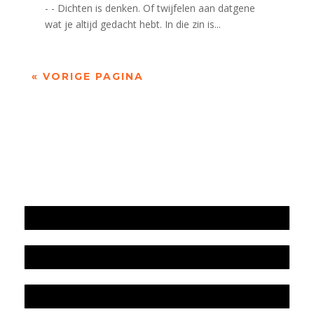
- - Dichten is denken. Of twijfelen aan datgene
wat je altijd gedacht hebt. In die zin is...
« VORIGE PAGINA
Jaarrekening 2025 en begroting 2026
Jaarverslag 2025
Jaarrekening 2024 en begroting 2025