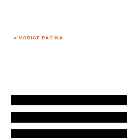
Radboud Universiteit. Haar poëzie gaat onder
andere over engelen, autisme, dode...
« VORIGE PAGINA
Jaarrekening 2025 en begroting 2026
Jaarverslag 2025
Jaarrekening 2024 en begroting 2025