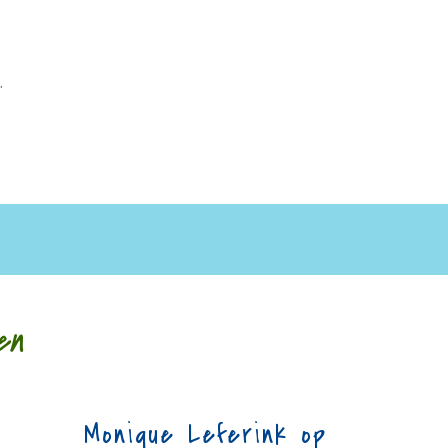
.
en
Monique Leferink op