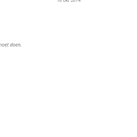
16 okt 2014
 moet doen.