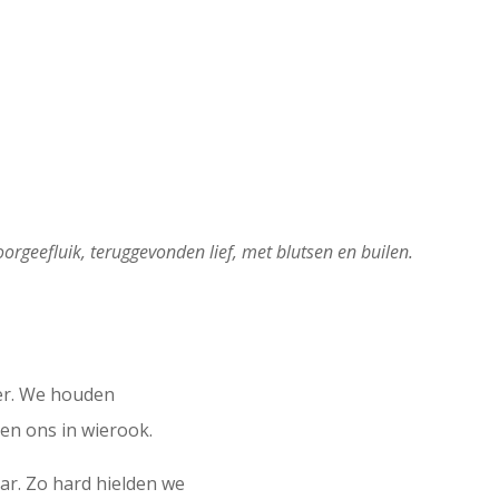
oorgeefluik, teruggevonden lief, met blutsen en builen.
er. We houden
len ons in wierook.
r. Zo hard hielden we