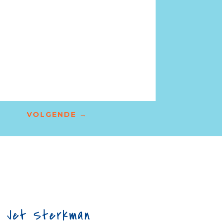
VOLGENDE
→
Jet Sterkman