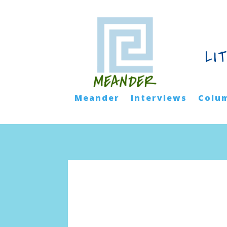
LI
Meander
Interviews
Colu