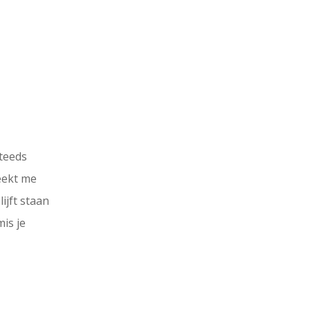
teeds
eekt me
lijft staan
mis je