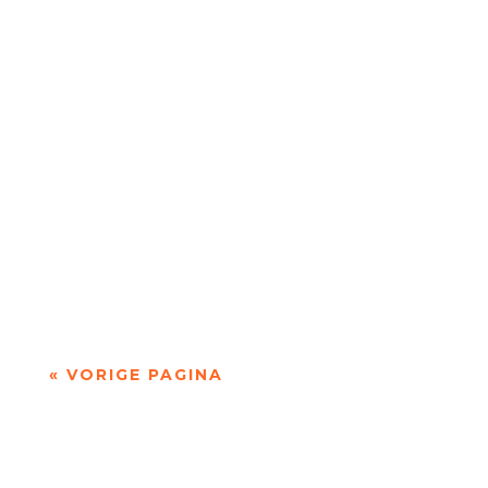
Niets is meer dan niets door Marc Bruynseraede
- - Dichten is denken. Of twijfelen aan datgene
wat je altijd gedacht hebt. In die zin is...
« VORIGE PAGINA