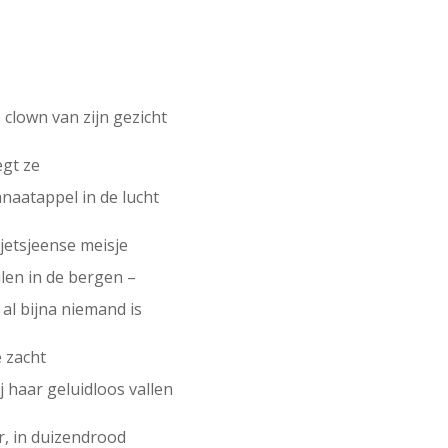
 clown van zijn gezicht
egt ze
anaatappel in de lucht
sjetsjeense meisje
len in de bergen –
 al bijna niemand is
e zacht
ij haar geluidloos vallen
, in duizendrood