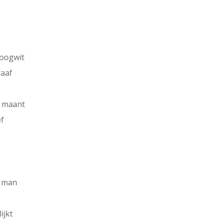
 oogwit
raaf
s maant
ef
n man
ijkt