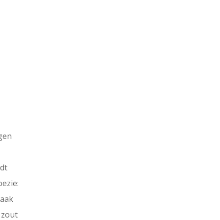
gen
dt
oezie:
kaak
 zout