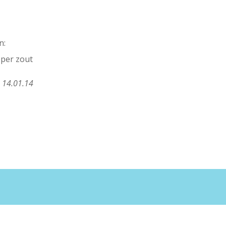
n:
eper zout
 14.01.14