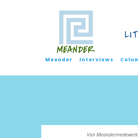
LI
Meander
Interviews
Colu
Van Meandermedewerker 