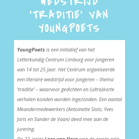
WEDSTRIJD
'TRADITIE' VAN
YOUNGPOETS
YoungPoets
is een initiatief van het
Letterkundig Centrum Limburg voor jongeren
van 14 tot 25 jaar. Het Centrum organiseerde
een literaire wedstrijd voor jongeren – thema
’traditie’ – waarvoor gedichten en (ultra)korte
verhalen
konden
worden ingezonden. Een aantal
Meandermedewerkers (Antoinette Sisto, Yves
Joris en Sander de Vaan) deed mee aan de
jurering.
De 22-jarige
Loes van Hove
won de eerste prijs