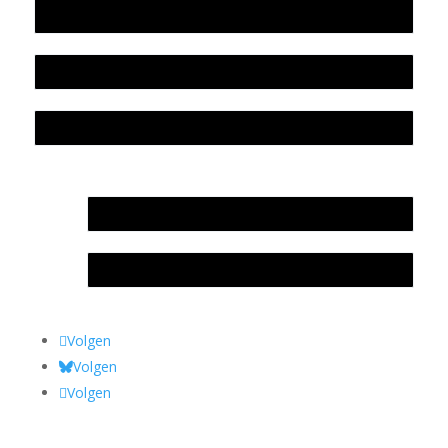
Beleidsplan
Colofon
Privacyverklaring Stichting Literatuursite Meander
In memoriam Rob de Vos
Rob de Vos – prijs
Volgen
Volgen
Volgen