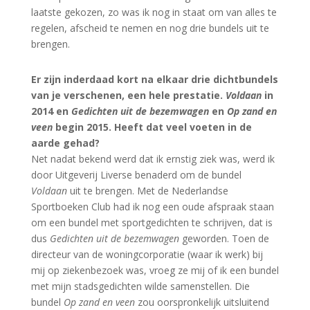
laatste gekozen, zo was ik nog in staat om van alles te
regelen, afscheid te nemen en nog drie bundels uit te
brengen.
Er zijn inderdaad kort na elkaar drie dichtbundels
van je verschenen, een hele prestatie.
Voldaan
in
2014 en
Gedichten uit de bezemwagen
en
Op zand en
veen
begin 2015. Heeft dat veel voeten in de
aarde gehad?
Net nadat bekend werd dat ik ernstig ziek was, werd ik
door Uitgeverij Liverse benaderd om de bundel
Voldaan
uit te brengen. Met de Nederlandse
Sportboeken Club had ik nog een oude afspraak staan
om een bundel met sportgedichten te schrijven, dat is
dus
Gedichten uit de bezemwagen
geworden. Toen de
directeur van de woningcorporatie (waar ik werk) bij
mij op ziekenbezoek was, vroeg ze mij of ik een bundel
met mijn stadsgedichten wilde samenstellen. Die
bundel
Op zand en veen
zou oorspronkelijk uitsluitend