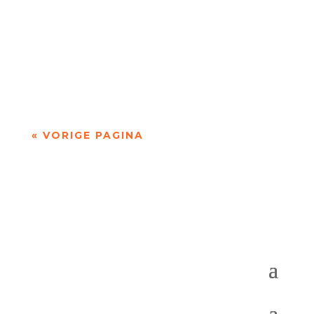
Niets is meer dan niets door Marc Bruynseraede
- - Dichten is denken. Of twijfelen aan datgene
wat je altijd gedacht hebt. In die zin is...
« VORIGE PAGINA