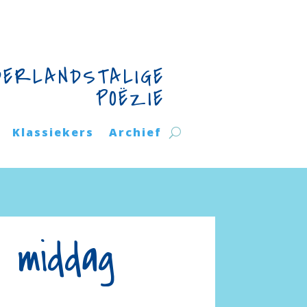
DERLANDSTALIGE
POËZIE
Klassiekers
Archief
 middag