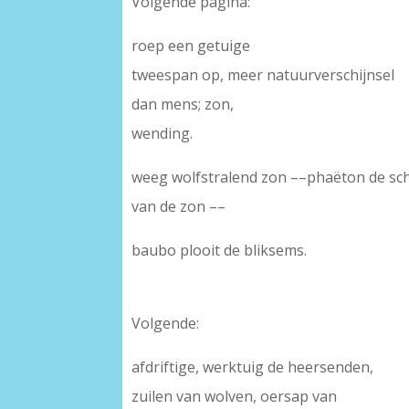
Volgende pagina:
roep een getuige
tweespan op, meer natuurverschijnsel
dan mens; zon,
wending.
weeg wolfstralend zon ––phaëton de sc
van de zon ––
baubo plooit de bliksems.
Volgende:
afdriftige, werktuig de heersenden,
zuilen van wolven, oersap van