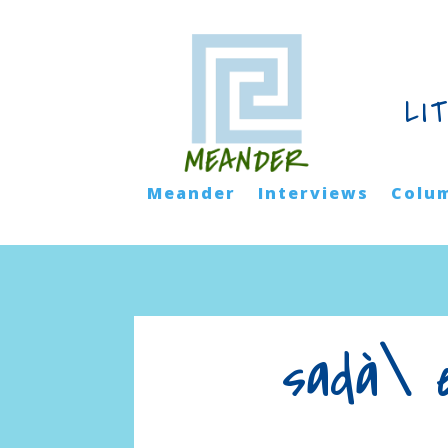
LI
Meander
Interviews
Colu
sadà\ 