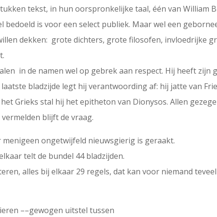
tukken tekst, in hun oorspronkelijke taal, één van William B
l bedoeld is voor een select publiek. Maar wel een geborneerd
llen dekken: grote dichters, grote filosofen, invloedrijke 
t.
alen in de namen wel op gebrek aan respect. Hij heeft zijn 
laatste bladzijde legt hij verantwoording af: hij jatte van Fr
t het Grieks stal hij het epitheton van Dionysos. Allen gezeg
 vermelden blijft de vraag.
ar menigeen ongetwijfeld nieuwsgierig is geraakt.
lkaar telt de bundel 44 bladzijden.
citeren, alles bij elkaar 29 regels, dat kan voor niemand teveel 
pieren ––gewogen uitstel tussen