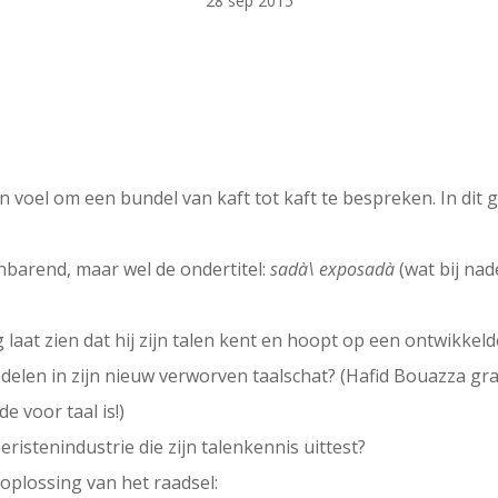
28 sep 2015
n voel om een bundel van kaft tot kaft te bespreken. In dit 
enbarend, maar wel de ondertitel:
sadà\ exposadà
(wat bij nad
g laat zien dat hij zijn talen kent en hoopt op een ontwikkel
n delen in zijn nieuw verworven taalschat? (Hafid Bouazza g
e voor taal is!)
eristenindustrie die zijn talenkennis uittest?
e oplossing van het raadsel: