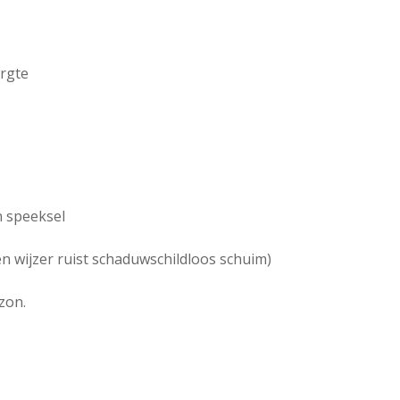
ergte
n speeksel
 en wijzer ruist schaduwschildloos schuim)
 zon.