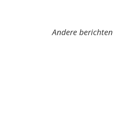
Andere berichten
Hoe een ziek lichaam zich verhoudt tot een zi
'Er hangt iets heel groots in de lucht' door Bo