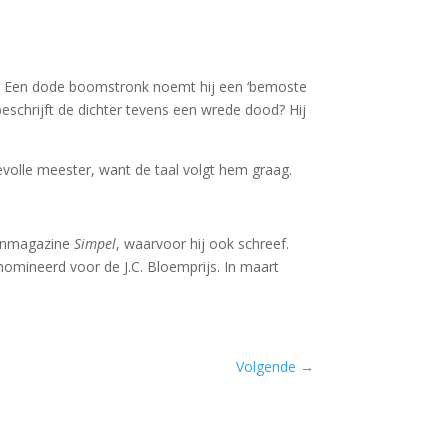
ozen. Een dode boomstronk noemt hij een ‘bemoste
eschrijft de dichter tevens een wrede dood? Hij
evolle meester, want de taal volgt hem graag.
renmagazine
Simpel
, waarvoor hij ook schreef.
omineerd voor de J.C. Bloemprijs. In maart
Volgende
→