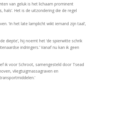
enten van geluk is het lichaam prominent
, hals’. Het is de uitzondering die de regel
n. ‘In het late lamplicht wikt iemand zijn taal’,
de diepte’, hij noemt het ‘de spierwitte schrik
enaardse indringers.’ Vanaf nu kan ik geen
hreef ik voor Schroot, samengesteld door Tsead
khoven, vliegtuigmassagraven en
transportmiddelen.’