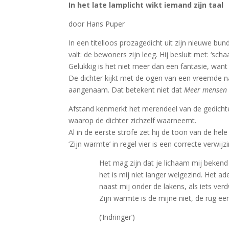
In het late lamplicht wikt iemand zijn taal
door Hans Puper
In een titelloos prozagedicht uit zijn nieuwe bun
valt: de bewoners zijn leeg. Hij besluit met: ‘schaa
Gelukkig is het niet meer dan een fantasie, want 
De dichter kijkt met de ogen van een vreemde na
aangenaam. Dat betekent niet dat
Meer mensen 
Afstand kenmerkt het merendeel van de gedich
waarop de dichter zichzelf waarneemt.
Al in de eerste strofe zet hij de toon van de he
‘Zijn warmte’ in regel vier is een correcte verwi
Het mag zijn dat je lichaam mij bekend 
het is mij niet langer welgezind. Het a
naast mij onder de lakens, als iets ver
Zijn warmte is de mijne niet, de rug ee
(‘Indringer’)