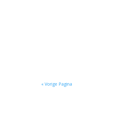
Niets is meer dan niets door Marc Bruynseraede
« Vorige Pagina