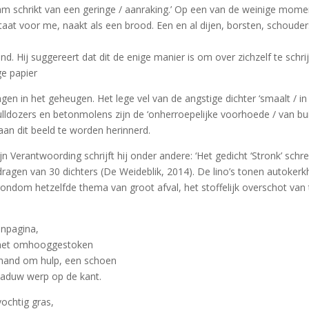
haam schrikt van een geringe / aanraking.’ Op een van de weinige mom
staat voor me, naakt als een brood. Een en al dijen, borsten, schouders
 Hij suggereert dat dit de enige manier is om over zichzelf te schrijve
ge papier
gen in het geheugen. Het lege vel van de angstige dichter ‘smaalt / in 
dozers en betonmolens zijn de ‘onherroepelijke voorhoede / van buit
an dit beeld te worden herinnerd.
ijn Verantwoording schrijft hij onder andere: ‘Het gedicht ‘Stronk’ sc
ragen van 30 dichters (De Weideblik, 2014). De lino’s tonen autoker
ondom hetzelfde thema van groot afval, het stoffelijk overschot van 
enpagina,
, het omhooggestoken
e hand om hulp, een schoen
chaduw werp op de kant.
vochtig gras,