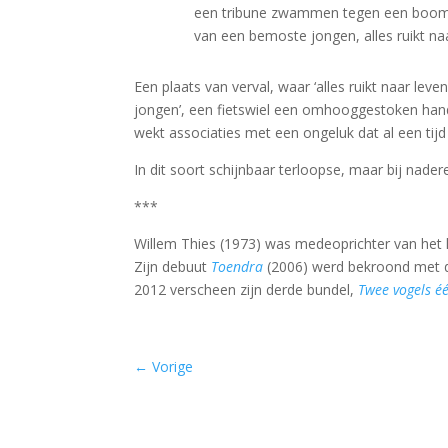
een tribune zwammen tegen een boom
van een bemoste jongen, alles ruikt n
Een plaats van verval, waar ‘alles ruikt naar le
jongen’, een fietswiel een omhooggestoken hand 
wekt associaties met een ongeluk dat al een tij
In dit soort schijnbaar terloopse, maar bij nad
***
Willem Thies (1973) was medeoprichter van het li
Zijn debuut
Toendra
(2006) werd bekroond met de
2012 verscheen zijn derde bundel,
Twee vogels éé
←
Vorige