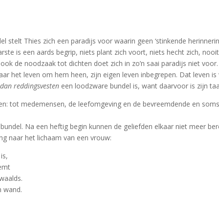
del stelt Thies zich een paradijs voor waarin geen ‘stinkende herinner
rste is een aards begrip, niets plant zich voort, niets hecht zich, nooit z
ook de noodzaak tot dichten doet zich in zo’n saai paradijs niet voor.
ar het leven om hem heen, zijn eigen leven inbegrepen. Dat leven is
dan reddingsvesten
een loodzware bundel is, want daarvoor is zijn taa
ten: tot medemensen, de leefomgeving en de bevreemdende en soms 
le bundel. Na een heftig begin kunnen de geliefden elkaar niet meer be
jzing naar het lichaam van een vrouw:
is,
demt
dwaalds.
n wand.