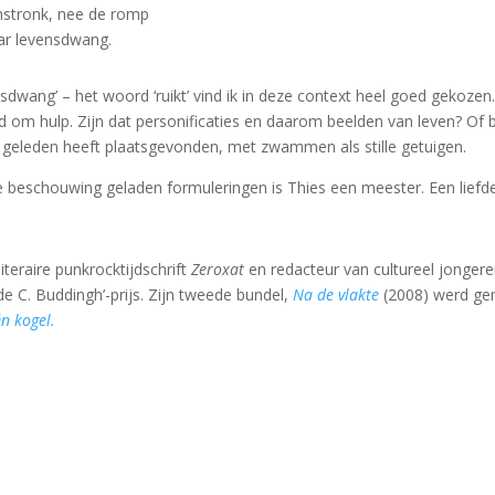
stronk, nee de romp
aar levensdwang.
vensdwang’ – het woord ‘ruikt’ vind ik in deze context heel goed gek
om hulp. Zijn dat personificaties en daarom beelden van leven? Of b
d geleden heeft plaatsgevonden, met zwammen als stille getuigen.
ere beschouwing geladen formuleringen is Thies een meester. Een liefd
teraire punkrocktijdschrift
Zeroxat
en redacteur van cultureel jonge
 C. Buddingh’-prijs. Zijn tweede bundel,
Na de vlakte
(2008) werd gen
n kogel.