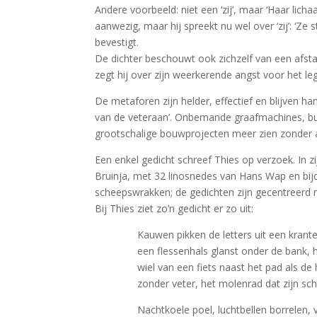
Andere voorbeeld: niet een ‘zij’, maar ‘Haar lic
aanwezig, maar hij spreekt nu wel over ‘zij’: ‘Ze 
bevestigt.
De dichter beschouwt ook zichzelf van een afstand.
zegt hij over zijn weerkerende angst voor het le
De metaforen zijn helder, effectief en blijven han
van de veteraan’. Onbemande graafmachines, bull
grootschalige bouwprojecten meer zien zonder a
Een enkel gedicht schreef Thies op verzoek. In z
Bruinja, met 32 linosnedes van Hans Wap en bijd
scheepswrakken; de gedichten zijn gecentreerd r
Bij Thies ziet zo’n gedicht er zo uit:
Kauwen pikken de letters uit een krant
een flessenhals glanst onder de bank
wiel van een fiets naast het pad als d
zonder veter, het molenrad dat zijn s
Nachtkoele poel, luchtbellen borrelen, 