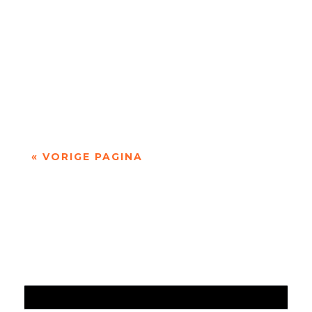
Niets is meer dan niets door Marc Bruynseraede
- - Dichten is denken. Of twijfelen aan datgene
wat je altijd gedacht hebt. In die zin is...
« VORIGE PAGINA
Jaarrekening 2025 en begroting 2026