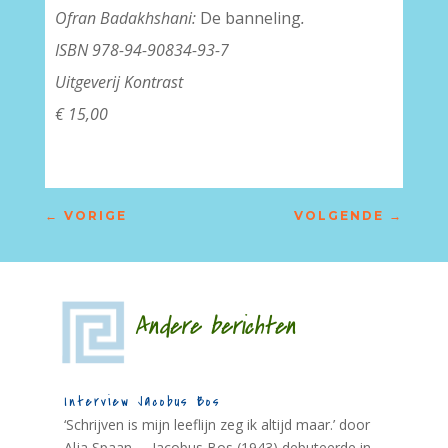
Ofran Badakhshani:
De banneling
.
ISBN 978-94-90834-93-7
Uitgeverij Kontrast
€ 15,00
←
VORIGE
VOLGENDE
→
Andere berichten
Interview Jacobus Bos
‘Schrijven is mijn leeflijn zeg ik altijd maar.’ door
Alja Spaan Jacobus Bos (1943) debuteerde in