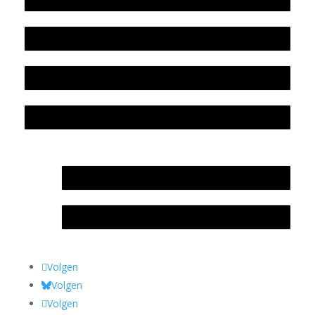
Beleidsplan
Colofon
Privacyverklaring Stichting Literatuursite Meander
In memoriam Rob de Vos
Rob de Vos – prijs
Volgen
Volgen
Volgen