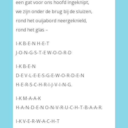
een gat voor ons hoofd ingeknipt,
we zijn onder de brug bij de sluizen,
rond het ouijabord neergeknield,
rond het glas –
I-K B-E-N H-E-T
J-O-N-G-S-T-E W-O-O-R-D
I-K B-E-N
D-E V-L-E-E-S-G-E-W-O-R-D-E-N
H-E-R-S-C-H-R-I-J-V-I-N-G.
I-K M-A-A-K
H-A-N-D-E-N O-N-V-R-U-C-H-T-B-A-A-R.
I-K V-E-R-W-A-C-H-T