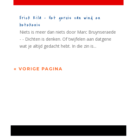
Erick Kila – Het geruis van wind en
betekenis
Niets is meer dan niets door Marc Bruynseraede
- - Dichten is denken. Of twijfelen aan datgene
wat je altijd gedacht hebt. In die zin is...
« VORIGE PAGINA
Jaarrekening 2025 en begroting 2026