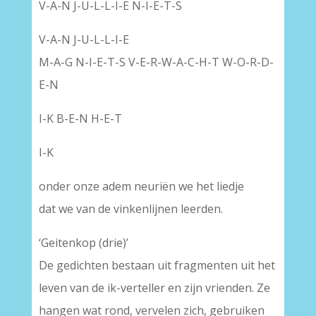
V-A-N J-U-L-L-I-E N-I-E-T-S
V-A-N J-U-L-L-I-E
M-A-G N-I-E-T-S V-E-R-W-A-C-H-T W-O-R-D-
E-N
I-K B-E-N H-E-T
I-K
onder onze adem neuriën we het liedje
dat we van de vinkenlijnen leerden.
‘Geitenkop (drie)’
De gedichten bestaan uit fragmenten uit het
leven van de ik-verteller en zijn vrienden. Ze
hangen wat rond, vervelen zich, gebruiken