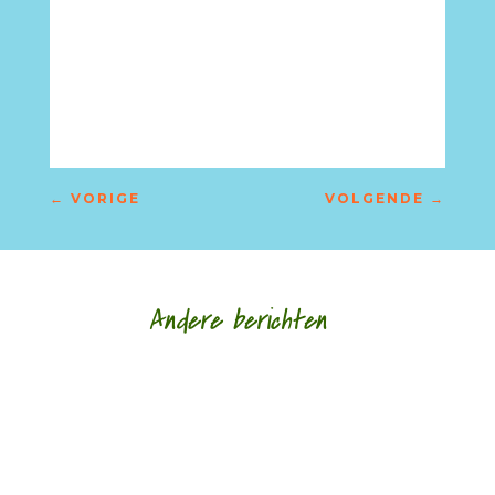
←
VORIGE
VOLGENDE
→
Andere berichten
'Authenticiteit blijft voor mij het belangrijkste.'
door Alja Spaan Saskia De Vriese is begeleidster
van personen met een...