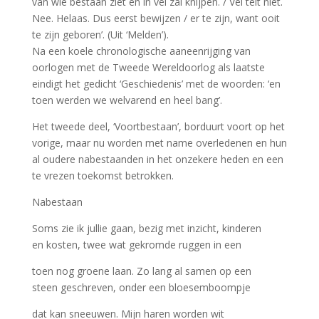
van wie bestaan ziet en in vel zal knijpen. / Vel telt niet.
Nee. Helaas. Dus eerst bewijzen / er te zijn, want ooit
te zijn geboren’. (Uit ‘Melden’).
Na een koele chronologische aaneenrijging van
oorlogen met de Tweede Wereldoorlog als laatste
eindigt het gedicht ‘Geschiedenis’ met de woorden: ‘en
toen werden we welvarend en heel bang’.
Het tweede deel, ‘Voortbestaan’, borduurt voort op het
vorige, maar nu worden met name overledenen en hun
al oudere nabestaanden in het onzekere heden en een
te vrezen toekomst betrokken.
Nabestaan
Soms zie ik jullie gaan, bezig met inzicht, kinderen
en kosten, twee wat gekromde ruggen in een
toen nog groene laan. Zo lang al samen op een
steen geschreven, onder een bloesemboompje
dat kan sneeuwen. Mijn haren worden wit