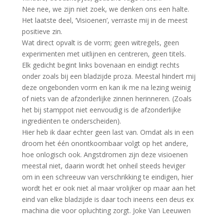
Nee nee, we zijn niet zoek, we denken ons een halte.
Het laatste deel, ‘Visioenen’, verraste mij in de meest
positieve zin.
Wat direct opvalt is de vorm; geen witregels, geen
experimenten met uitlijnen en centreren, geen titels.
Elk gedicht begint links bovenaan en eindigt rechts
onder zoals bij een bladzijde proza. Meestal hindert mij
deze ongebonden vorm en kan ik me na lezing weinig
of niets van de afzonderlijke zinnen herinneren. (Zoals
het bij stamppot niet eenvoudig is de afzonderlijke
ingrediënten te onderscheiden).
Hier heb ik daar echter geen last van. Omdat als in een
droom het één onontkoombaar volgt op het andere,
hoe onlogisch ook. Angstdromen zijn deze visioenen
meestal niet, daarin wordt het onheil steeds heviger
om in een schreeuw van verschrikking te eindigen, hier
wordt het er ook niet al maar vrolijker op maar aan het
eind van elke bladzijde is daar toch ineens een deus ex
machina die voor opluchting zorgt. Joke Van Leeuwen