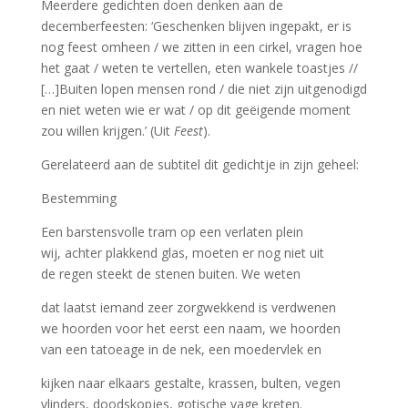
Meerdere gedichten doen denken aan de
decemberfeesten: ‘Geschenken blijven ingepakt, er is
nog feest omheen / we zitten in een cirkel, vragen hoe
het gaat / weten te vertellen, eten wankele toastjes //
[…]Buiten lopen mensen rond / die niet zijn uitgenodigd
en niet weten wie er wat / op dit geëigende moment
zou willen krijgen.’ (Uit
Feest
).
Gerelateerd aan de subtitel dit gedichtje in zijn geheel:
Bestemming
Een barstensvolle tram op een verlaten plein
wij, achter plakkend glas, moeten er nog niet uit
de regen steekt de stenen buiten. We weten
dat laatst iemand zeer zorgwekkend is verdwenen
we hoorden voor het eerst een naam, we hoorden
van een tatoeage in de nek, een moedervlek en
kijken naar elkaars gestalte, krassen, bulten, vegen
vlinders, doodskopjes, gotische vage kreten.