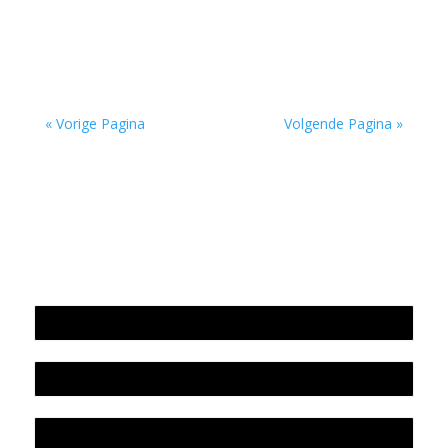
of andere manier doen veel gedichten van Josse
Kok denken aan ‘Omdenken’, de website die je...
« Vorige Pagina
Volgende Pagina »
Jaarrekening 2025 en begroting 2026
Jaarverslag 2025
Jaarrekening 2024 en begroting 2025