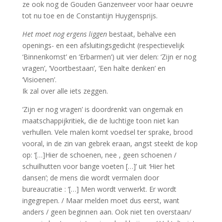
ze ook nog de Gouden Ganzenveer voor haar oeuvre
tot nu toe en de Constantijn Huygensprijs.
Het moet nog ergens liggen
bestaat, behalve een
openings- en een afsluitingsgedicht (respectievelijk
‘Binnenkomst’ en ‘Erbarmen’) uit vier delen: ‘Zijn er nog
vragen’, ‘Voortbestaan’, ‘Een halte denken’ en
‘Visioenen’.
Ik zal over alle iets zeggen.
‘Zijn er nog vragen’ is doordrenkt van ongemak en
maatschappijkritiek, die de luchtige toon niet kan
verhullen. Vele malen komt voedsel ter sprake, brood
vooral, in de zin van gebrek eraan, angst steekt de kop
op: ‘[…]Hier de schoenen, nee , geen schoenen /
schuilhutten voor bange voeten […]’ uit
‘
Hier het
dansen’; de mens die wordt vermalen door
bureaucratie : ‘[…] Men wordt verwerkt. Er wordt
ingegrepen. / Maar melden moet dus eerst, want
anders / geen beginnen aan. Ook niet ten overstaan/