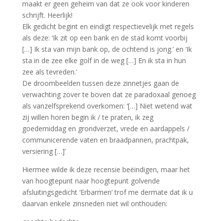
maakt er geen geheim van dat ze ook voor kinderen
schrijft. Heerlijk!
Elk gedicht begint en eindigt respectievelijk met regels
als deze: ‘Ik zit op een bank en de stad komt voorbij
[…] Ik sta van mijn bank op, de ochtend is jong.’ en ‘Ik
sta in de zee elke golf in de weg […] En ik sta in hun
zee als tevreden.’
De droombeelden tussen deze zinnetjes gaan de
verwachting zover te boven dat ze paradoxaal genoeg
als vanzelfsprekend overkomen: ‘[…] Niet wetend wat
zij willen horen begin ik / te praten, ik zeg
goedemiddag en grondverzet, vrede en aardappels /
communicerende vaten en braadpannen, prachtpak,
versiering […]’
Hiermee wilde ik deze recensie beëindigen, maar het
van hoogtepunt naar hoogtepunt golvende
afsluitingsgedicht ‘Erbarmen’ trof me dermate dat ik u
daarvan enkele zinsneden niet wil onthouden: