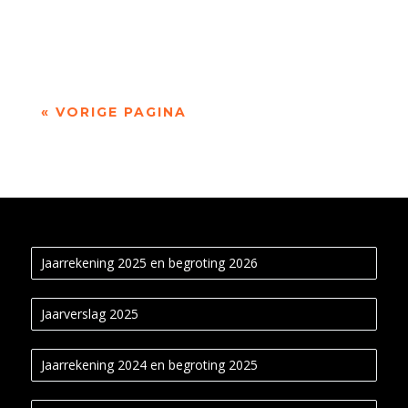
Radboud Universiteit. Haar poëzie gaat onder
andere over engelen, autisme, dode...
« VORIGE PAGINA
Jaarrekening 2025 en begroting 2026
Jaarverslag 2025
Jaarrekening 2024 en begroting 2025